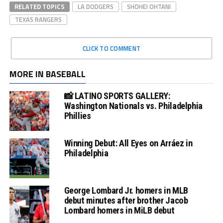
RELATED TOPICS
LA DODGERS
SHOHEI OHTANI
TEXAS RANGERS
CLICK TO COMMENT
MORE IN BASEBALL
📸 LATINO SPORTS GALLERY:
Washington Nationals vs. Philadelphia
Phillies
Winning Debut: All Eyes on Arráez in
Philadelphia
George Lombard Jr. homers in MLB
debut minutes after brother Jacob
Lombard homers in MiLB debut