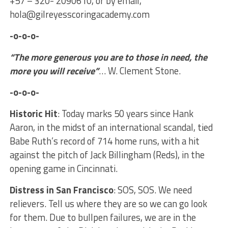
+57 – 320- 2090610, or by email,
hola@gilreyesscoringacademy.com
-o-o-o-
“The more generous you are to those in need, the
more you will receive”
… W. Clement Stone.
-o-o-o-
Historic Hit
: Today marks 50 years since Hank
Aaron, in the midst of an international scandal, tied
Babe Ruth’s record of 714 home runs, with a hit
against the pitch of Jack Billingham (Reds), in the
opening game in Cincinnati.
Distress in San Francisco
: SOS, SOS. We need
relievers. Tell us where they are so we can go look
for them. Due to bullpen failures, we are in the