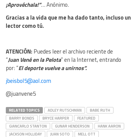
¡Aprovéchala!”
… Anónimo.
Gracias a la vida que me ha dado tanto, incluso un
lector como tú.
ATENCIÓN:
Puedes leer el archivo reciente de
“
Juan
Vené en la Pelota
” en la Internet, entrando
por: “
El deporte vuelve a unirnos”.
jbeisbol5@aol.com
@juanvene5
RELATED TOPICS
ADLEY RUTSCHMAN
BABE RUTH
BARRY BONDS
BRYCE HARPER
FEATURED
GIANCARLO STANTON
GUNAR HENDERSON
HANK AARON
JACKSON HOLLIDAY
JUAN SOTO
MELL OTT