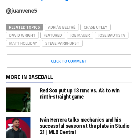
@juanvene5
RELATED TOPICS
ADRIÁN BELTRÉ
CHASE UTLEY
DAVID WRIGHT
FEATURED
JOE MAUER
JOSE BAUTISTA
MATT HOLLIDAY
STEVE PARKHURST
CLICK TO COMMENT
MORE IN BASEBALL
Red Sox put up 13 runs vs. A’s to win
ninth-straight game
Iván Herrera talks mechanics and his
successful season at the plate in Studio
21 | MLB Central