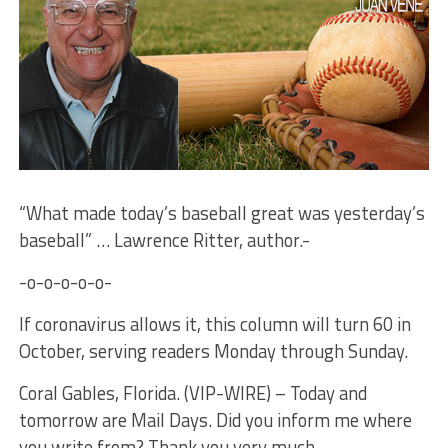
“What made today’s baseball great was yesterday’s
baseball” … Lawrence Ritter, author.-
-o-o-o-o-o-
If coronavirus allows it, this column will turn 60 in
October, serving readers Monday through Sunday.
Coral Gables, Florida. (VIP-WIRE) – Today and
tomorrow are Mail Days. Did you inform me where
you write from? Thank you very much.