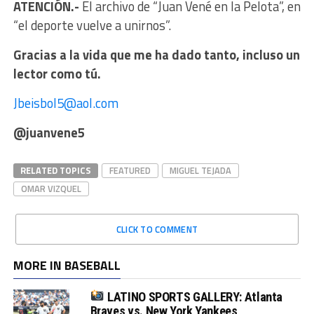
ATENCIÓN.-
El archivo de “Juan Vené en la Pelota”, en
“el deporte vuelve a unirnos”.
Gracias a la vida que me ha dado tanto, incluso un
lector como tú.
Jbeisbol5@aol.com
@juanvene5
RELATED TOPICS
FEATURED
MIGUEL TEJADA
OMAR VIZQUEL
CLICK TO COMMENT
MORE IN BASEBALL
LATINO SPORTS GALLERY: Atlanta
Braves vs. New York Yankees