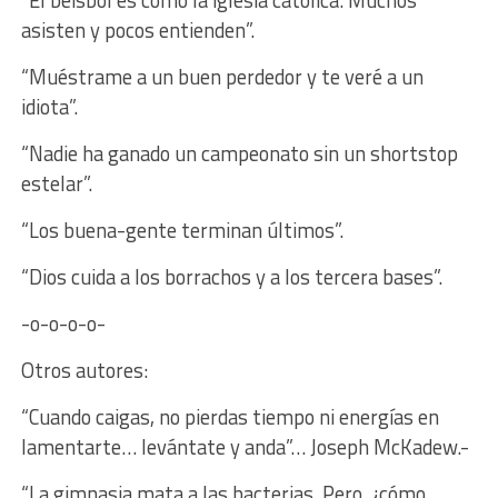
asisten y pocos entienden”.
“Muéstrame a un buen perdedor y te veré a un
idiota”.
“Nadie ha ganado un campeonato sin un shortstop
estelar”.
“Los buena-gente terminan últimos”.
“Dios cuida a los borrachos y a los tercera bases”.
-o-o-o-o-
Otros autores:
“Cuando caigas, no pierdas tiempo ni energías en
lamentarte… levántate y anda”… Joseph McKadew.-
“La gimnasia mata a las bacterias. Pero, ¿cómo