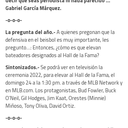
decir que seas periodista ni nada parecido”…
Gabriel García Márquez.
-o-o-o-
La pregunta del año.-
A quienes pregonan que la
defensiva en el beisbol es muy importante, les
pregunto…: Entonces, ¿cómo es que elevan
bateadores designados al Hall de la Fama?
Sintonizados.-
Se podrá ver en televisión la
ceremonia 2022, para elevar al Hall de la Fama, el
domingo 24 a la 1:30 pm. a través de MLB Network y
en MLB.com. Los protagonistas, Bud Fowler, Buck
O’Neil, Gil Hodges, Jim Kaat, Orestes (Minnie)
Miñoso, Tony Oliva, David Ortiz.
-o-o-o-