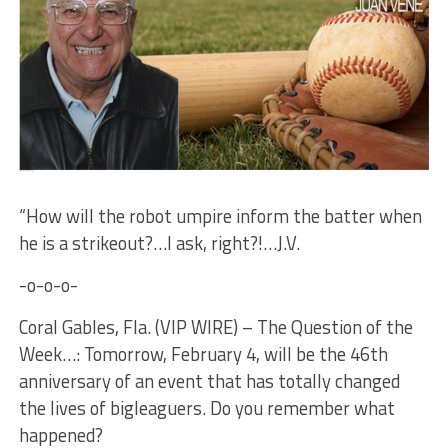
“How will the robot umpire inform the batter when
he is a strikeout?…I ask, right?!…J.V.
-o-o-o-
Coral Gables, Fla. (VIP WIRE) – The Question of the
Week…: Tomorrow, February 4, will be the 46th
anniversary of an event that has totally changed
the lives of bigleaguers. Do you remember what
happened?