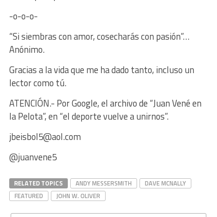
-o-o-o-
“Si siembras con amor, cosecharás con pasión”…
Anónimo.
Gracias a la vida que me ha dado tanto, incluso un
lector como tú.
ATENCIÓN.- Por Google, el archivo de “Juan Vené en
la Pelota”, en “el deporte vuelve a unirnos”.
jbeisbol5@aol.com
@juanvene5
RELATED TOPICS
ANDY MESSERSMITH
DAVE MCNALLY
FEATURED
JOHN W. OLIVER