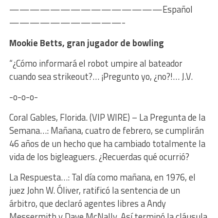
———————————————Español
———————————-
Mookie Betts, gran jugador de bowling
“¿Cómo informará el robot umpire al bateador
cuando sea strikeout?… ¡Pregunto yo, ¿no?!… J.V.
-o-o-o-
Coral Gables, Florida. (VIP WIRE) – La Pregunta de la
Semana…: Mañana, cuatro de febrero, se cumplirán
46 años de un hecho que ha cambiado totalmente la
vida de los bigleaguers. ¿Recuerdas qué ocurrió?
La Respuesta…: Tal día como mañana, en 1976, el
juez John W. Óliver, ratificó la sentencia de un
árbitro, que declaró agentes libres a Andy
Messermith y Dave McNally. Así terminó la cláusula