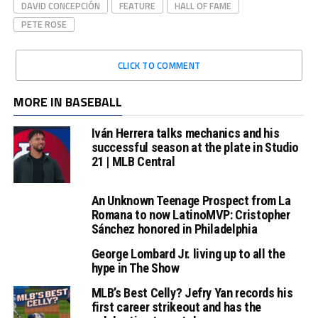
DAVID CONCEPCIÓN
FEATURE
HALL OF FAME
PETE ROSE
CLICK TO COMMENT
MORE IN BASEBALL
Iván Herrera talks mechanics and his
successful season at the plate in Studio
21 | MLB Central
An Unknown Teenage Prospect from La
Romana to now LatinoMVP: Cristopher
Sánchez honored in Philadelphia
George Lombard Jr. living up to all the
hype in The Show
MLB’s Best Celly? Jefry Yan records his
first career strikeout and has the