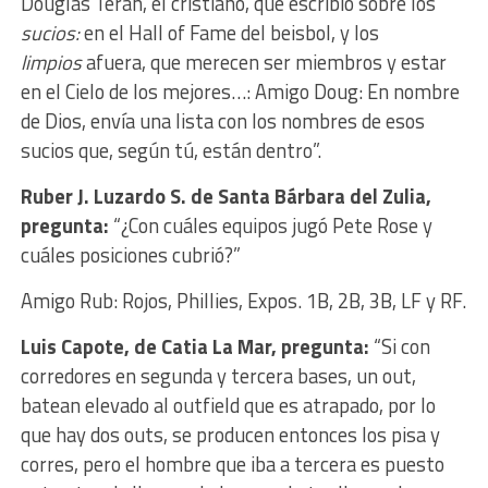
Douglas Terán, el cristiano, que escribió sobre los
sucios:
en el Hall of Fame del beisbol, y los
limpios
afuera, que merecen ser miembros y estar
en el Cielo de los mejores…: Amigo Doug: En nombre
de Dios, envía una lista con los nombres de esos
sucios que, según tú, están dentro”.
Ruber J. Luzardo S. de Santa Bárbara del Zulia,
pregunta:
“¿Con cuáles equipos jugó Pete Rose y
cuáles posiciones cubrió?”
Amigo Rub: Rojos, Phillies, Expos. 1B, 2B, 3B, LF y RF.
Luis Capote, de Catia La Mar, pregunta:
“Si con
corredores en segunda y tercera bases, un out,
batean elevado al outfield que es atrapado, por lo
que hay dos outs, se producen entonces los pisa y
corres, pero el hombre que iba a tercera es puesto