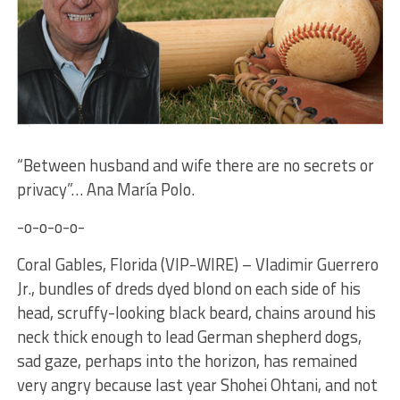
“Between husband and wife there are no secrets or
privacy”… Ana María Polo.
-o-o-o-o-
Coral Gables, Florida (VIP-WIRE) – Vladimir Guerrero
Jr., bundles of dreds dyed blond on each side of his
head, scruffy-looking black beard, chains around his
neck thick enough to lead German shepherd dogs,
sad gaze, perhaps into the horizon, has remained
very angry because last year Shohei Ohtani, and not