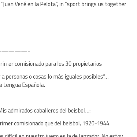
“Juan Vené en la Pelota”, in “sport brings us together
l—————-
primer comisionado para los 30 propietarios
 a personas o cosas lo más iguales posibles”…
la Lengua Española.
Mis admirados caballeros del beisbol…:
rimer comisionado que del beisbol, 1920-1944.
 difícil en nuestro juego es la de lanzador. No estoy