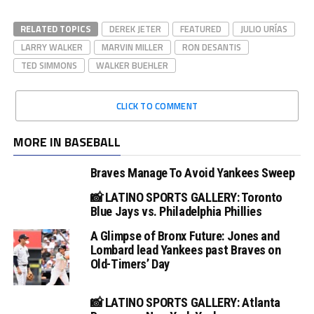
RELATED TOPICS
DEREK JETER
FEATURED
JULIO URÍAS
LARRY WALKER
MARVIN MILLER
RON DESANTIS
TED SIMMONS
WALKER BUEHLER
CLICK TO COMMENT
MORE IN BASEBALL
Braves Manage To Avoid Yankees Sweep
📸 LATINO SPORTS GALLERY: Toronto
Blue Jays vs. Philadelphia Phillies
A Glimpse of Bronx Future: Jones and
Lombard lead Yankees past Braves on
Old-Timers’ Day
📸 LATINO SPORTS GALLERY: Atlanta