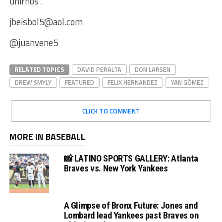
unirnos”.
jbeisbol5@aol.com
@juanvene5
RELATED TOPICS
DAVID PERALTA
DON LARSEN
DREW SMYLY
FEATURED
FELIX HERNANDEZ
YAN GÓMEZ
CLICK TO COMMENT
MORE IN BASEBALL
📸 LATINO SPORTS GALLERY: Atlanta
Braves vs. New York Yankees
A Glimpse of Bronx Future: Jones and
Lombard lead Yankees past Braves on