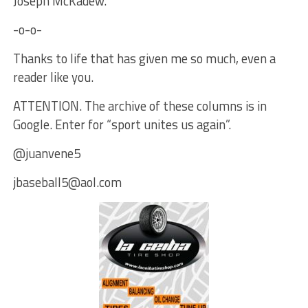
Joseph McKadew.
-o-o-
Thanks to life that has given me so much, even a
reader like you.
ATTENTION. The archive of these columns is in
Google. Enter for “sport unites us again”.
@juanvene5
jbaseball5@aol.com