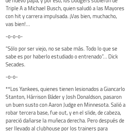
de nuevo papá, y por eso, los Dodgers subieron de
Triple A a Michael Busch, quien saludó a las Mayores
con hit y carrera impulsada. ¡Vas bien, muchacho,
vas bien!…
-o-o-o-
“Sólo por ser viejo, no se sabe más. Todo lo que se
sabe es por haberlo estudiado o entrenado”… Dick
Secades.
-o-o-
**Los Yankees, quienes tienen lesionados a Giancarlo
Stanton, Hárrison Báder y Josh Donaldson, pasaron
un buen susto con Aaron Judge en Minnesota. Salió a
robar tercera base, fue out, y en el slide, de cabeza,
pareció dañarse la muñeca derecha. Pero después de
ser llevado al clubhouse por los trainers para