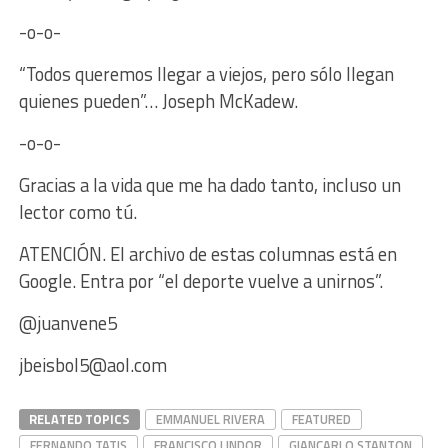
-o-o-
“Todos queremos llegar a viejos, pero sólo llegan
quienes pueden”… Joseph McKadew.
-o-o-
Gracias a la vida que me ha dado tanto, incluso un
lector como tú.
ATENCIÓN. El archivo de estas columnas está en
Google. Entra por “el deporte vuelve a unirnos”.
@juanvene5
jbeisbol5@aol.com
RELATED TOPICS
EMMANUEL RIVERA
FEATURED
FERNANDO TATIS
FRANCISCO LINDOR
GIANCARLO STANTON