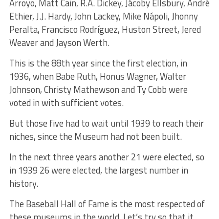
Arroyo, Matt Cain, R.A. Dickey, Jácoby Ellsbury, André
Ethier, J.J. Hardy, John Lackey, Mike Nápoli, Jhonny
Peralta, Francisco Rodríguez, Huston Street, Jered
Weaver and Jayson Werth.
This is the 88th year since the first election, in
1936, when Babe Ruth, Honus Wagner, Walter
Johnson, Christy Mathewson and Ty Cobb were
voted in with sufficient votes.
But those five had to wait until 1939 to reach their
niches, since the Museum had not been built.
In the next three years another 21 were elected, so
in 1939 26 were elected, the largest number in
history.
The Baseball Hall of Fame is the most respected of
these museums in the world. Let’s try so that it