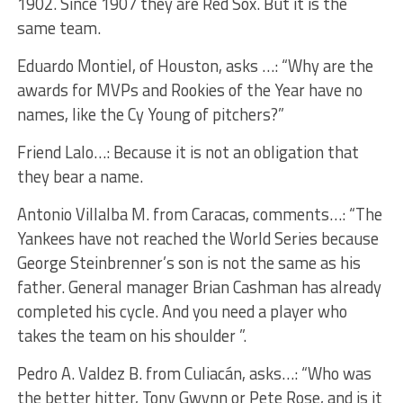
1902. Since 1907 they are Red Sox. But it is the
same team.
Eduardo Montiel, of Houston, asks …: “Why are the
awards for MVPs and Rookies of the Year have no
names, like the Cy Young of pitchers?”
Friend Lalo…: Because it is not an obligation that
they bear a name.
Antonio Villalba M. from Caracas, comments…: “The
Yankees have not reached the World Series because
George Steinbrenner’s son is not the same as his
father. General manager Brian Cashman has already
completed his cycle. And you need a player who
takes the team on his shoulder ”.
Pedro A. Valdez B. from Culiacán, asks…: “Who was
the better hitter, Tony Gwynn or Pete Rose, and is it