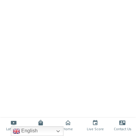
Latino TV
Shop
Home
Live Score
Contact Us
English