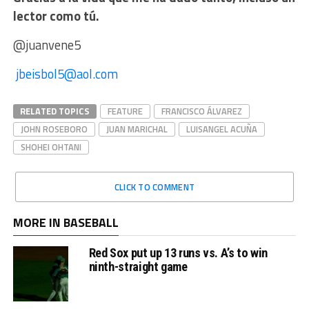
lector como tú.
@juanvene5
jbeisbol5@aol.com
RELATED TOPICS
FEATURE
FRANCISCO ÁLVAREZ
JOHN ROSEBORO
JUAN MARICHAL
LUISANGEL ACUÑA
SHOHEI OHTANI
CLICK TO COMMENT
MORE IN BASEBALL
Red Sox put up 13 runs vs. A’s to win
ninth-straight game