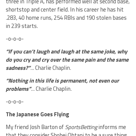
three in Triple A, has performed well at second base,
shortstop and center field. In his career he has hit
.283, 40 home runs, 254 RBIs and 190 stolen bases
in 239 starts.
-o-o-o-
“If you can’t laugh and laugh at the same joke, why
do you cry and cry over the same pain and the same
sadness?”
.
.. Charlie Chaplin.
“Nothing in this life is permanent, not even our
problems”
.
.. Charlie Chaplin.
-o-o-o-
The Japanese Goes Flying
My friend Josh Barton of
SportsBetting
informs me
that they consider Shohei Ohtani to be a sure thing