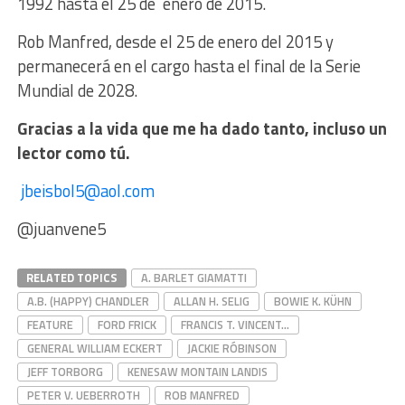
1992 hasta el 25 de enero de 2015.
Rob Manfred, desde el 25 de enero del 2015 y
permanecerá en el cargo hasta el final de la Serie
Mundial de 2028.
Gracias a la vida que me ha dado tanto, incluso un
lector como tú.
jbeisbol5@aol.com
@juanvene5
RELATED TOPICS
A. BARLET GIAMATTI
A.B. (HAPPY) CHANDLER
ALLAN H. SELIG
BOWIE K. KÜHN
FEATURE
FORD FRICK
FRANCIS T. VINCENT…
GENERAL WILLIAM ECKERT
JACKIE RÓBINSON
JEFF TORBORG
KENESAW MONTAIN LANDIS
PETER V. UEBERROTH
ROB MANFRED