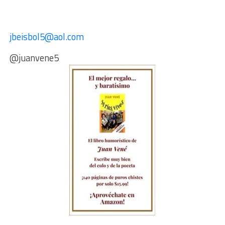
jbeisbol5@aol.com
@juanvene5