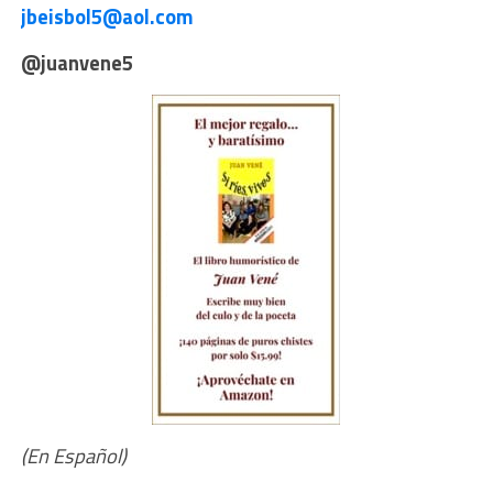
jbeisbol5@aol.com
@juanvene5
(En Español)