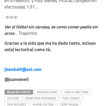
en strikeouts; y Paul Skenes, Piratas, campeón en
efectividad, 1.97…
-o-o-o-
Ver el fútbol sin cerveza, es como comer paella sin
arroz
… Trapichito.
Gracias a la vida que me ha dado tanto, incluso
un(a) lector(ra) como tú.
jbeisbol5@aol.com
@juanvene5
RELATED TOPICS
ANDRUW JONES
CARLOS BELTRAN
FEATURE
MUNETAKA MURAKAMI
PAUL SKENES
RIKO BUSHIDO
SHOHEI OHTANI
TERIK SKUBAL