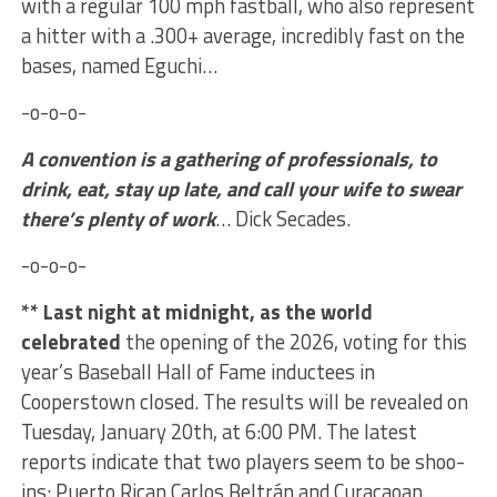
with a regular 100 mph fastball, who also represent
a hitter with a .300+ average, incredibly fast on the
bases, named Eguchi…
-o-o-o-
A convention is a gathering of professionals, to
drink, eat, stay up late, and call your wife to swear
there’s plenty of work
… Dick Secades.
-o-o-o-
** Last night at midnight, as the world
celebrated
the opening of the 2026, voting for this
year’s Baseball Hall of Fame inductees in
Cooperstown closed. The results will be revealed on
Tuesday, January 20th, at 6:00 PM. The latest
reports indicate that two players seem to be shoo-
ins: Puerto Rican Carlos Beltrán and Curaçaoan