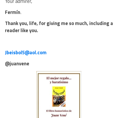
Your admirer,
Fermín
.
Thank you, life, for giving me so much, including a
reader like you.
Jbeisbol5@aol.com
@juanvene