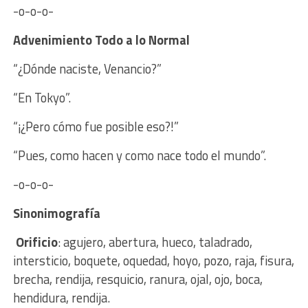
-o-o-o-
Advenimiento T
odo a lo Normal
“¿Dónde naciste, Venancio?”
“En Tokyo”.
“¡¿Pero cómo fue posible eso?!”
“Pues, como hacen y como nace todo el mundo”.
-o-o-o-
Sinonimografía
Orificio
: agujero, abertura, hueco, taladrado,
intersticio, boquete, oquedad, hoyo, pozo, raja, fisura,
brecha, rendija, resquicio, ranura, ojal, ojo, boca,
hendidura, rendija.