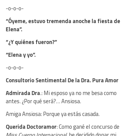
-o-o-o-
“Óyeme, estuvo tremenda anoche la fiesta de
Elena”.
“¿Y quiénes fueron?”
“Elena y yo”.
-o-o-o-
Consultorio Sentimental
De la Dra. Pura Amor
Admirada Dra
.: Mi esposo ya no me besa como
antes. ¿Por qué será?… Ansiosa.
Amiga Ansiosa: Porque ya estás casada.
Querida Doctoramor
: Como gané el concurso de
Miss Cuerpo Internacional
, he decidido donar mi