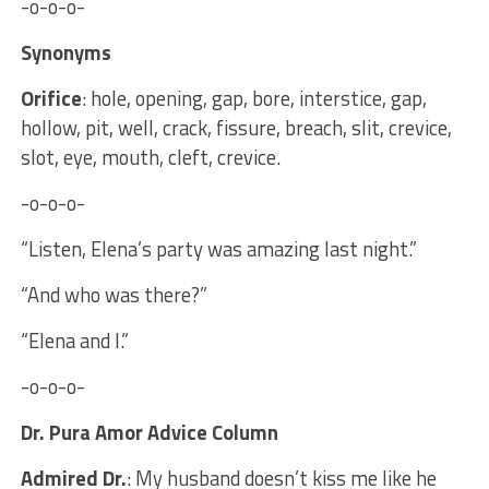
-o-o-o-
Synonyms
Orifice
: hole, opening, gap, bore, interstice, gap,
hollow, pit, well, crack, fissure, breach, slit, crevice,
slot, eye, mouth, cleft, crevice.
-o-o-o-
“Listen, Elena’s party was amazing last night.”
“And who was there?”
“Elena and I.”
-o-o-o-
Dr. Pura Amor Advice Column
Admired Dr.
: My husband doesn’t kiss me like he