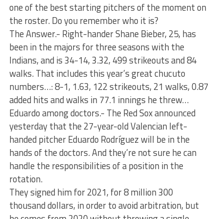
one of the best starting pitchers of the moment on
the roster. Do you remember who it is?
The Answer.- Right-hander Shane Bieber, 25, has
been in the majors for three seasons with the
Indians, and is 34-14, 3.32, 499 strikeouts and 84
walks. That includes this year’s great chucuto
numbers…: 8-1, 1.63, 122 strikeouts, 21 walks, 0.87
added hits and walks in 77.1 innings he threw…
Eduardo among doctors.- The Red Sox announced
yesterday that the 27-year-old Valencian left-
handed pitcher Eduardo Rodríguez will be in the
hands of the doctors. And they’re not sure he can
handle the responsibilities of a position in the
rotation.
They signed him for 2021, for 8 million 300
thousand dollars, in order to avoid arbitration, but
he comes from 2020 without throwing a single