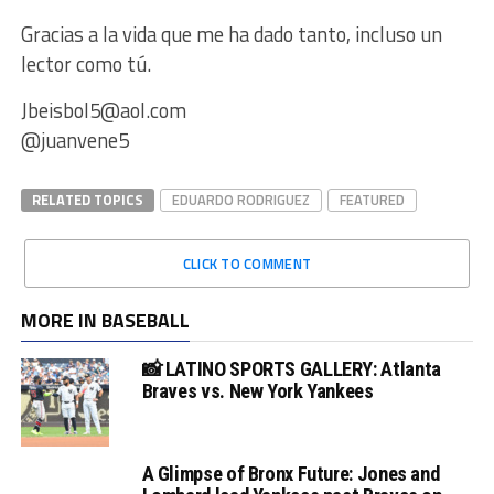
Gracias a la vida que me ha dado tanto, incluso un
lector como tú.
Jbeisbol5@aol.com
@juanvene5
RELATED TOPICS
EDUARDO RODRIGUEZ
FEATURED
CLICK TO COMMENT
MORE IN BASEBALL
📸 LATINO SPORTS GALLERY: Atlanta
Braves vs. New York Yankees
A Glimpse of Bronx Future: Jones and