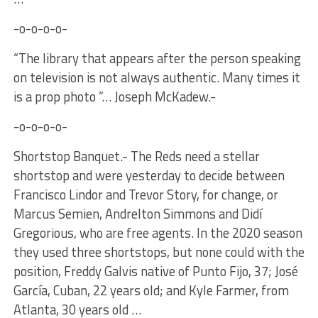
-o-o-o-o-
“The library that appears after the person speaking
on television is not always authentic. Many times it
is a prop photo ”… Joseph McKadew.-
-o-o-o-o-
Shortstop Banquet.- The Reds need a stellar
shortstop and were yesterday to decide between
Francisco Lindor and Trevor Story, for change, or
Marcus Semien, Andrelton Simmons and Didí
Gregorious, who are free agents. In the 2020 season
they used three shortstops, but none could with the
position, Freddy Galvis native of Punto Fijo, 37; José
García, Cuban, 22 years old; and Kyle Farmer, from
Atlanta, 30 years old …