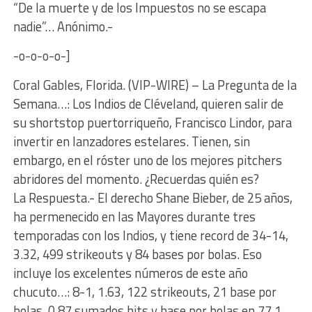
“De la muerte y de los Impuestos no se escapa
nadie”… Anónimo.-
-o-o-o-o-]
Coral Gables, Florida. (VIP-WIRE) – La Pregunta de la
Semana…: Los Indios de Cléveland, quieren salir de
su shortstop puertorriqueño, Francisco Lindor, para
invertir en lanzadores estelares. Tienen, sin
embargo, en el róster uno de los mejores pitchers
abridores del momento. ¿Recuerdas quién es?
La Respuesta.- El derecho Shane Bieber, de 25 años,
ha permenecido en las Mayores durante tres
temporadas con los Indios, y tiene record de 34-14,
3.32, 499 strikeouts y 84 bases por bolas. Eso
incluye los excelentes números de este año
chucuto…: 8-1, 1.63, 122 strikeouts, 21 base por
bolas, 0.87 sumados hits y base por bolas en 77.1