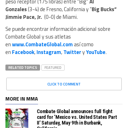
peso receptor (175 libras) entre “Big”
Al
Gonzales
(3-4) de Fresno, California y “
Big Bucks”
Jimmie Pace, Jr.
(0-0) de Miami.
Se puede encontrar información adicional sobre
Combate Global y sus atletas
en
www.CombateGlobal.com
así como
en
Facebook
,
Instagram
,
Twitter
y
YouTube
.
RELATED TOPICS
FEATURED
CLICK TO COMMENT
MORE IN MMA
Combate Global announces full fight
card for ‘Mexico vs. United States Part
II’ Saturday, May 9th in Burbank,