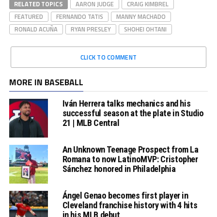
RELATED TOPICS
AARON JUDGE
CRAIG KIMBREL
FEATURED
FERNANDO TATIS
MANNY MACHADO
RONALD ACUÑA
RYAN PRESLEY
SHOHEI OHTANI
CLICK TO COMMENT
MORE IN BASEBALL
Iván Herrera talks mechanics and his
successful season at the plate in Studio
21 | MLB Central
An Unknown Teenage Prospect from La
Romana to now LatinoMVP: Cristopher
Sánchez honored in Philadelphia
Ángel Genao becomes first player in
Cleveland franchise history with 4 hits
in his MLB debut