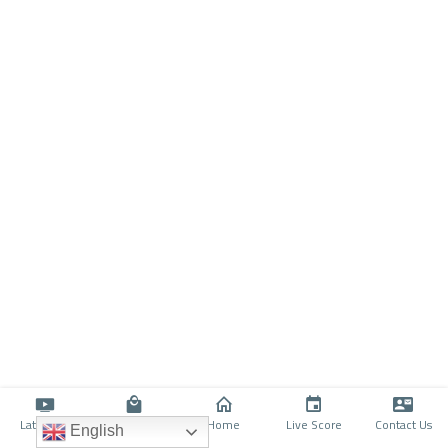
Latino TV
Shop
Home
Live Score
Contact Us
English