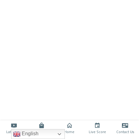
Latino TV
Shop
Home
Live Score
Contact Us
English