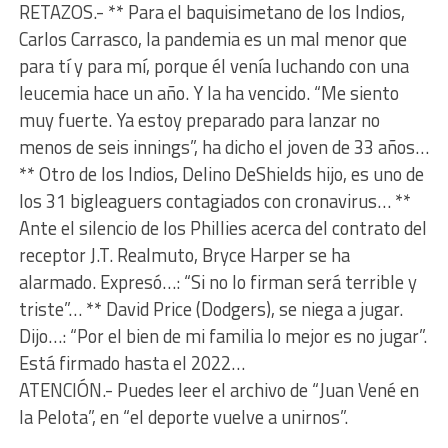
RETAZOS.- ** Para el baquisimetano de los Indios,
Carlos Carrasco, la pandemia es un mal menor que
para tí y para mí, porque él venía luchando con una
leucemia hace un año. Y la ha vencido. “Me siento
muy fuerte. Ya estoy preparado para lanzar no
menos de seis innings”, ha dicho el joven de 33 años…
** Otro de los Indios, Delino DeShields hijo, es uno de
los 31 bigleaguers contagiados con cronavirus… **
Ante el silencio de los Phillies acerca del contrato del
receptor J.T. Realmuto, Bryce Harper se ha
alarmado. Expresó…: “Si no lo firman será terrible y
triste”… ** David Price (Dodgers), se niega a jugar.
Dijo…: “Por el bien de mi familia lo mejor es no jugar”.
Está firmado hasta el 2022…
ATENCIÓN.- Puedes leer el archivo de “Juan Vené en
la Pelota”, en “el deporte vuelve a unirnos”.