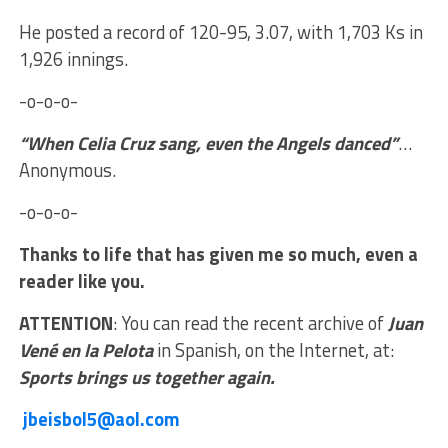
He posted a record of 120-95, 3.07, with 1,703 Ks in
1,926 innings.
-o-o-o-
“When Celia Cruz sang, even the Angels danced”
…
Anonymous.
-o-o-o-
Thanks to life that has given me so much, even a
reader like you.
ATTENTION
: You can read the recent archive of
Juan
Vené en la Pelota
in Spanish, on the Internet, at:
Sports brings us together again.
jbeisbol5@aol.com