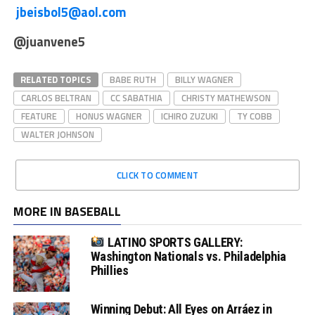
jbeisbol5@aol.com
@juanvene5
RELATED TOPICS
BABE RUTH
BILLY WAGNER
CARLOS BELTRAN
CC SABATHIA
CHRISTY MATHEWSON
FEATURE
HONUS WAGNER
ICHIRO ZUZUKI
TY COBB
WALTER JOHNSON
CLICK TO COMMENT
MORE IN BASEBALL
LATINO SPORTS GALLERY:
Washington Nationals vs. Philadelphia
Phillies
Winning Debut: All Eyes on Arráez in