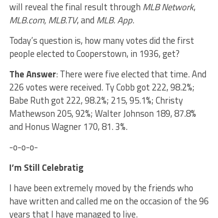
will reveal the final result through
MLB Network
,
MLB.com, MLB.TV
, and
MLB. App
.
Today’s question is, how many votes did the first
people elected to Cooperstown, in 1936, get?
The Answer
: There were five elected that time. And
226 votes were received. Ty Cobb got 222, 98.2%;
Babe Ruth got 222, 98.2%; 215, 95.1%; Christy
Mathewson 205, 92%; Walter Johnson 189, 87.8%
and Honus Wagner 170, 81. 3%.
-o-o-o-
I’m Still Celebratig
I have been extremely moved by the friends who
have written and called me on the occasion of the 96
years that I have managed to live.