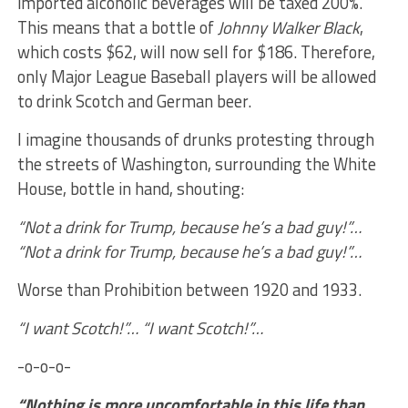
imported alcoholic beverages will be taxed 200%.
This means that a bottle of
Johnny Walker Black
,
which costs $62, will now sell for $186. Therefore,
only Major League Baseball players will be allowed
to drink Scotch and German beer.
I imagine thousands of drunks protesting through
the streets of Washington, surrounding the White
House, bottle in hand, shouting:
“Not a drink for Trump, because he’s a bad guy!”…
“Not a drink for Trump, because he’s a bad guy!”…
Worse than Prohibition between 1920 and 1933.
“I want Scotch!”… “I want Scotch!”…
-o-o-o-
“Nothing is more uncomfortable in this life than