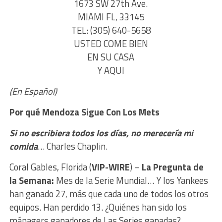
1673 SW 27th Ave.
MIAMI FL, 33145
TEL: (305) 640-5658
USTED COME BIEN
EN SU CASA
Y AQUI
(En Español)
Por qué Mendoza S
igue Con Los Mets
Si no escribiera todos los días, no merecería mi
comida
… Charles Chaplin.
Coral Gables, Florida (
VIP-WIRE
) –
La Pregunta de
la Semana:
Mes de la Serie Mundial… Y los Yankees
han ganado 27, más que cada uno de todos los otros
equipos. Han perdido 13. ¿Quiénes han sido los
mánagers ganadores de Las Series ganadas?