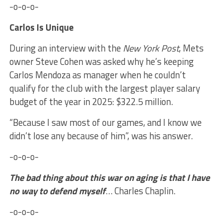
-o-o-o-
Carlos Is Unique
During an interview with the
New York Post
, Mets
owner Steve Cohen was asked why he’s keeping
Carlos Mendoza as manager when he couldn’t
qualify for the club with the largest player salary
budget of the year in 2025: $322.5 million.
“Because I saw most of our games, and I know we
didn’t lose any because of him”, was his answer.
-o-o-o-
The bad thing about this war on aging is that I have
no way to defend myself
… Charles Chaplin.
-o-o-o-