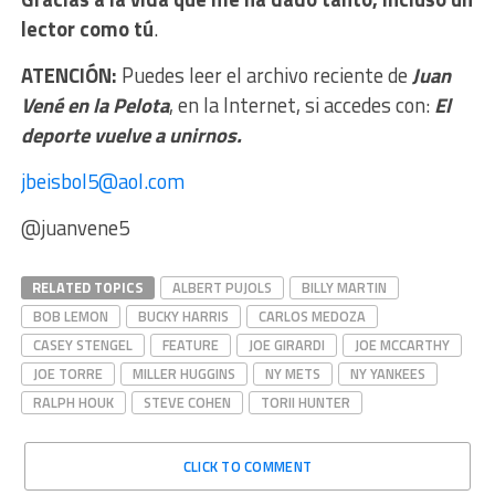
lector como tú
.
ATENCIÓN:
Puedes leer el archivo reciente de
Juan
Vené en la Pelota
, en la Internet, si accedes con:
El
deporte vuelve a unirnos.
jbeisbol5@aol.com
@juanvene5
RELATED TOPICS
ALBERT PUJOLS
BILLY MARTIN
BOB LEMON
BUCKY HARRIS
CARLOS MEDOZA
CASEY STENGEL
FEATURE
JOE GIRARDI
JOE MCCARTHY
JOE TORRE
MILLER HUGGINS
NY METS
NY YANKEES
RALPH HOUK
STEVE COHEN
TORII HUNTER
CLICK TO COMMENT