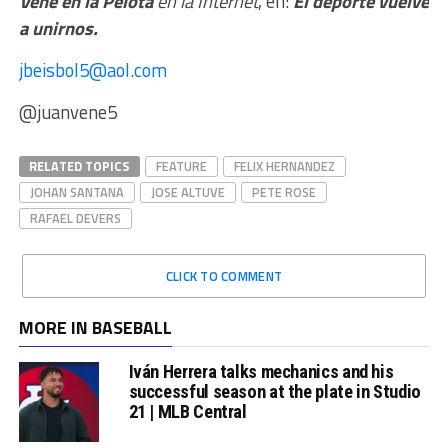
Vené en la Pelota
en la Internet
, en:
El deporte vuelve
a unirnos.
jbeisbol5@aol.com
@juanvene5
RELATED TOPICS
FEATURE
FELIX HERNANDEZ
JOHAN SANTANA
JOSE ALTUVE
PETE ROSE
RAFAEL DEVERS
CLICK TO COMMENT
MORE IN BASEBALL
Iván Herrera talks mechanics and his
successful season at the plate in Studio
21 | MLB Central