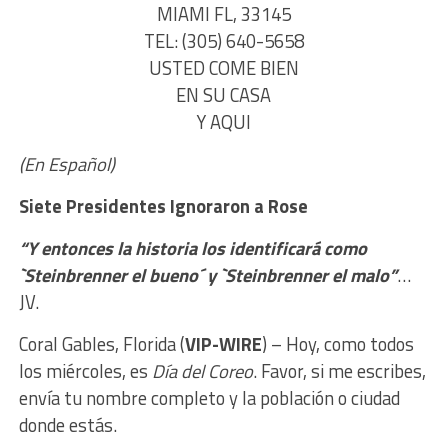
MIAMI FL, 33145
TEL: (305) 640-5658
USTED COME BIEN
EN SU CASA
Y AQUI
(En Español)
Siete Presidentes I
gnoraron a Rose
“Y e
ntonces la historia los identificará como
`Steinbrenner el bueno´ y `Steinbrenner el malo”
…
JV.
Coral Gables, Florida (
VIP-WIRE
) –
Hoy, como todos
los miércoles, es
Día del Coreo
. Favor, si me escribes,
envía tu nombre completo y la población o ciudad
donde estás.