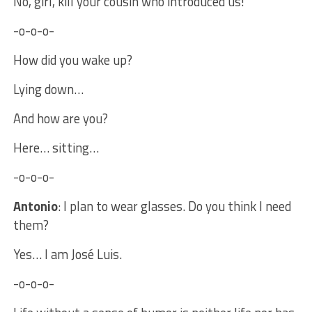
No, girl, kill your cousin who introduced us!
-o-o-o-
How did you wake up?
Lying down…
And how are you?
Here… sitting…
-o-o-o-
Antonio
: I plan to wear glasses. Do you think I need
them?
Yes… I am José Luis.
-o-o-o-