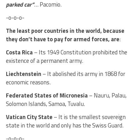
parked car”
… Pacomio.
-o-o-o-
The least poor countries in the world, because
they don’t have to pay for armed forces, are
:
Costa Rica
– Its 1949 Constitution prohibited the
existence of a permanent army.
Liechtenstein
– It abolished its army in 1868 for
economic reasons.
Federated States of Micronesia
– Nauru, Palau,
Solomon Islands, Samoa, Tuvalu.
Vatican City State
– It is the smallest sovereign
state in the world and only has the Swiss Guard.
-o-o-o-