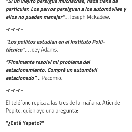
“Si un viejito persigue muchachas, nada tiene de
particular. Los perros persiguen a los automóviles y
ellos no pueden manejar”
… Joseph McKadew.
-o-o-o-
“Los pollitos estudian en el Instituto Polli-
técnico”
… Joey Adams.
“Finalmente
resolví mi problema del
estacionamiento. Compré un automóvil
estacionado”
… Pacomio.
-o-o-o-
El teléfono repica a las tres de la mañana. Atiende
Pepito, quien oye una pregunta
:
“¿Está Yepeto?”