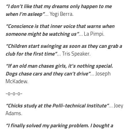
“I don’t like that my dreams only happen to me
when I’m asleep”
… Yogi Berra.
“Conscience is that inner voice that warns when
someone might be watching us”
… La Pimpi.
“Children start swinging as soon as they can grab a
club for the first time”
… Tris Speaker.
“If an old man chases girls, it’s nothing special.
Dogs chase cars and they can’t drive”
… Joseph
McKadew.
-o-o-o-
“Chicks study at the Polli-technical Institute”
… Joey
Adams.
“I finally solved my parking problem. I bought a