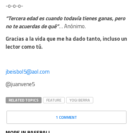
-o-o-o-
“Tercera edad es cuando todavía tienes ganas, pero
no te acuerdas de qué”
… Anónimo.
Gracias a la vida que me ha dado tanto, incluso un
lector como tú.
jbeisbol5@aol.com
@juanvene5
RELATED TOPICS
FEATURE
YOGI BERRA
1 COMMENT
MORE IN BASEBALL