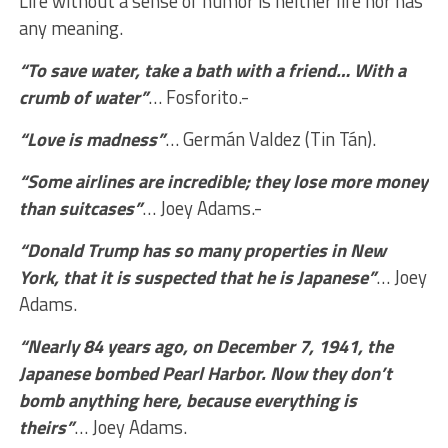
Life without a sense of humor is neither life nor has
any meaning.
“To save water, take a bath with a friend… With a
crumb of water”
… Fosforito.-
“Love is madness”
… Germán Valdez (Tin Tán).
“Some airlines are incredible; they lose more money
than suitcases”
… Joey Adams.-
“Donald Trump has so many properties in New
York, that it is suspected that he is Japanese”
… Joey
Adams.
“Nearly 84 years ago, on December 7, 1941, the
Japanese bombed Pearl Harbor. Now they don’t
bomb anything here, because everything is
theirs”
… Joey Adams.