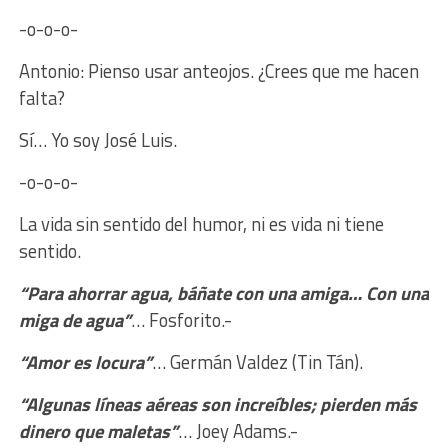
-o-o-o-
Antonio: Pienso usar anteojos. ¿Crees que me hacen
falta?
Sí… Yo soy José Luis.
-o-o-o-
La vida sin sentido del humor, ni es vida ni tiene
sentido.
“Para ahorrar agua, báñate con una amiga… Con una
miga de agua”
… Fosforito.-
“Amor es locura”
… Germán Valdez (Tin Tán).
“Algunas líneas aéreas son increíbles; pierden más
dinero que maletas”
… Joey Adams.-